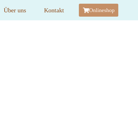
Über uns
Kontakt
Onlineshop