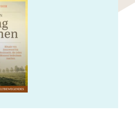
LTBEWEGENDES